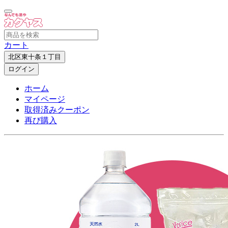
カート
北区東十条１丁目
ログイン
ホーム
マイページ
取得済みクーポン
再び購入