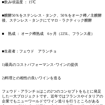
■飲み頃温度 ： 15℃
■醗酵50％をステンレス・タンク、50％をオーク樽／主醗酵
後、ステンレス・タンクにてマロ・ラクティック醗酵
■ 熟成 ： オーク樽熟成 6ヶ月（225L、フランス産）
■生産者：フェウド アランチョ
1)最高のコストパフォーマンス･ワインの提供
2)料理との相性の良いワインを造る
フェウド・アランチョはこの2つのコンセプトをもとに発足
した一大プロジェクトです。近年ではフランスやイタリアの
企業でもニューワールドでワイン造りを行うところがある