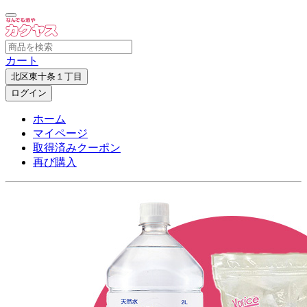
カート
北区東十条１丁目
ログイン
ホーム
マイページ
取得済みクーポン
再び購入