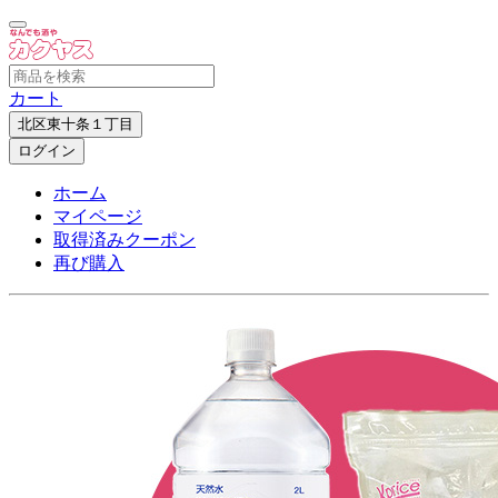
カート
北区東十条１丁目
ログイン
ホーム
マイページ
取得済みクーポン
再び購入