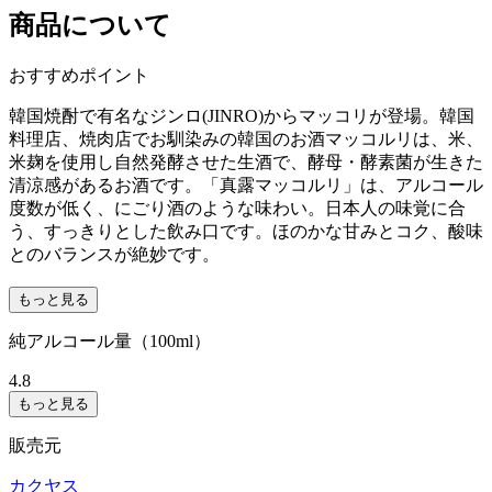
商品について
おすすめポイント
韓国焼酎で有名なジンロ(JINRO)からマッコリが登場。韓国
料理店、焼肉店でお馴染みの韓国のお酒マッコルリは、米、
米麹を使用し自然発酵させた生酒で、酵母・酵素菌が生きた
清涼感があるお酒です。「真露マッコルリ」は、アルコール
度数が低く、にごり酒のような味わい。日本人の味覚に合
う、すっきりとした飲み口です。ほのかな甘みとコク、酸味
とのバランスが絶妙です。
もっと見る
純アルコール量（100ml）
4.8
もっと見る
販売元
カクヤス