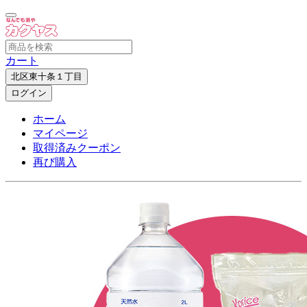
カート
北区東十条１丁目
ログイン
ホーム
マイページ
取得済みクーポン
再び購入