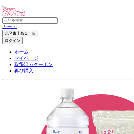
カート
北区東十条１丁目
ログイン
ホーム
マイページ
取得済みクーポン
再び購入