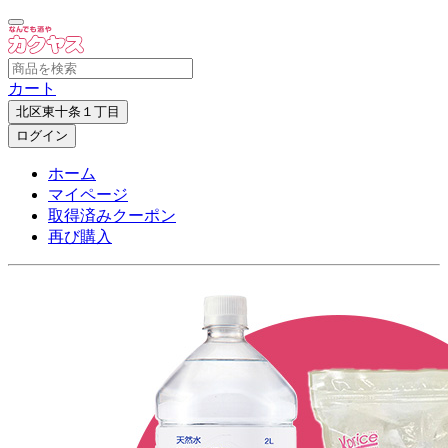
カート
北区東十条１丁目
ログイン
ホーム
マイページ
取得済みクーポン
再び購入