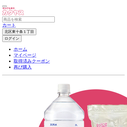
カート
北区東十条１丁目
ログイン
ホーム
マイページ
取得済みクーポン
再び購入