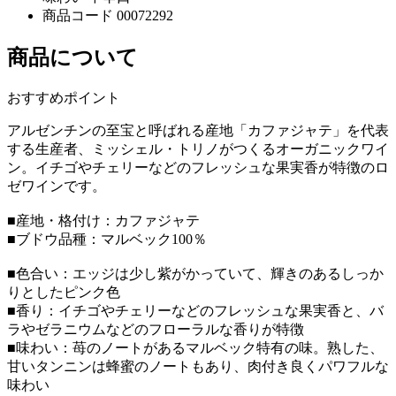
商品コード
00072292
商品について
おすすめポイント
アルゼンチンの至宝と呼ばれる産地「カファジャテ」を代表
する生産者、ミッシェル・トリノがつくるオーガニックワイ
ン。イチゴやチェリーなどのフレッシュな果実香が特徴のロ
ゼワインです。
■産地・格付け：カファジャテ
■ブドウ品種：マルベック100％
■色合い：エッジは少し紫がかっていて、輝きのあるしっか
りとしたピンク色
■香り：イチゴやチェリーなどのフレッシュな果実香と、バ
ラやゼラニウムなどのフローラルな香りが特徴
■味わい：苺のノートがあるマルベック特有の味。熟した、
甘いタンニンは蜂蜜のノートもあり、肉付き良くパワフルな
味わい