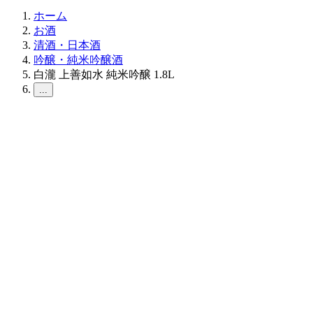
ホーム
お酒
清酒・日本酒
吟醸・純米吟醸酒
白瀧 上善如水 純米吟醸 1.8L
...