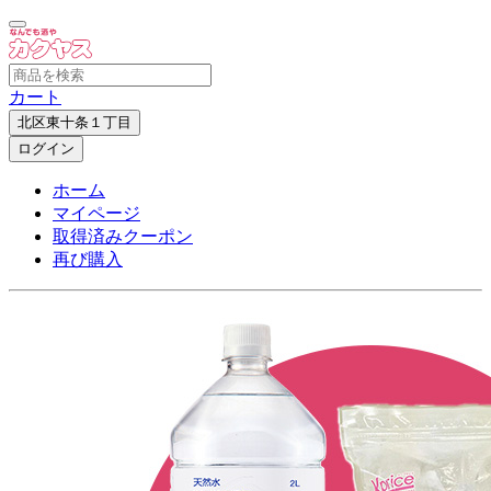
カート
北区東十条１丁目
ログイン
ホーム
マイページ
取得済みクーポン
再び購入