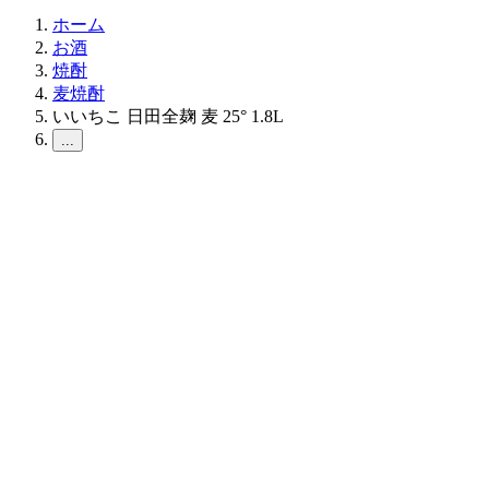
ホーム
お酒
焼酎
麦焼酎
いいちこ 日田全麹 麦 25° 1.8L
...