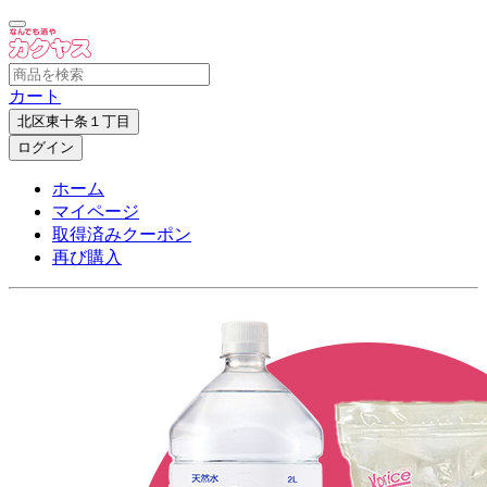
カート
北区東十条１丁目
ログイン
ホーム
マイページ
取得済みクーポン
再び購入