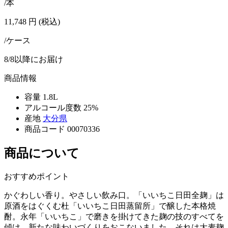
/本
11,748
円
(税込)
/ケース
8/8以降にお届け
商品情報
容量
1.8L
アルコール度数
25%
産地
大分県
商品コード
00070336
商品について
おすすめポイント
かぐわしい香り。やさしい飲み口。「いいちこ日田全麹」は
原酒をはぐくむ杜「いいちこ日田蒸留所」で醸した本格焼
酎。永年「いいちこ」で磨きを掛けてきた麹の技のすべてを
傾け、新たな味わいづくりをおこないました。それは大麦麹