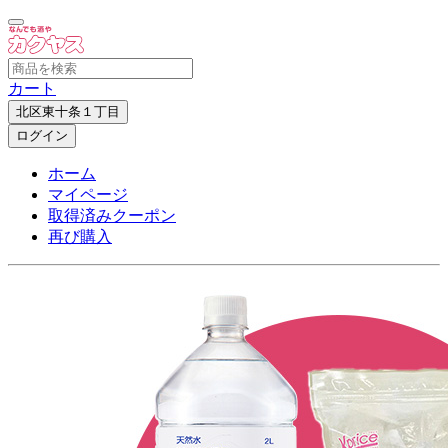
カート
北区東十条１丁目
ログイン
ホーム
マイページ
取得済みクーポン
再び購入