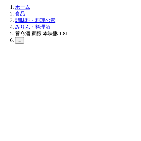
ホーム
食品
調味料・料理の素
みりん・料理酒
養命酒 家醸 本味醂 1.8L
...