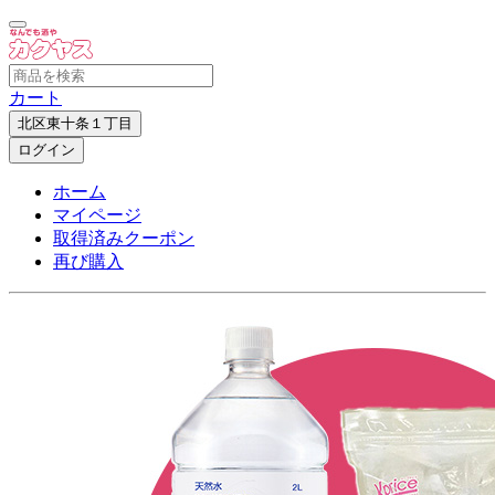
カート
北区東十条１丁目
ログイン
ホーム
マイページ
取得済みクーポン
再び購入