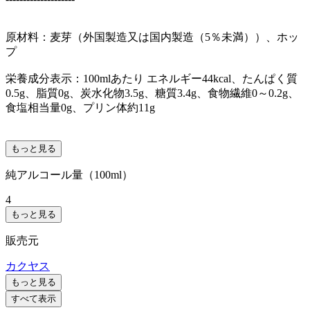
原材料：麦芽（外国製造又は国内製造（5％未満））、ホッ
プ
栄養成分表示：100mlあたり エネルギー44kcal、たんぱく質
0.5g、脂質0g、炭水化物3.5g、糖質3.4g、食物繊維0～0.2g、
食塩相当量0g、プリン体約11g
もっと見る
純アルコール量（100ml）
4
もっと見る
販売元
カクヤス
もっと見る
すべて表示