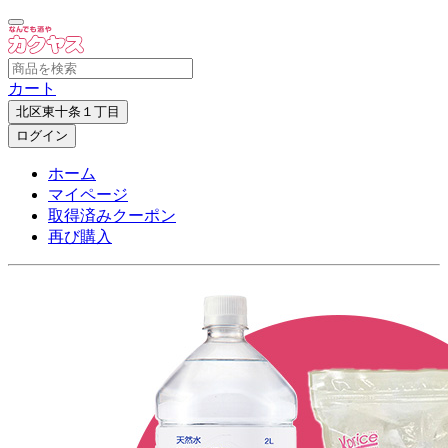
カート
北区東十条１丁目
ログイン
ホーム
マイページ
取得済みクーポン
再び購入