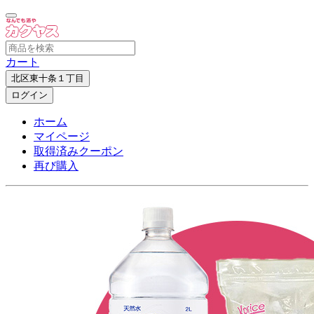
カート
北区東十条１丁目
ログイン
ホーム
マイページ
取得済みクーポン
再び購入