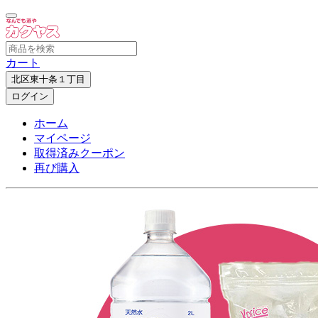
カート
北区東十条１丁目
ログイン
ホーム
マイページ
取得済みクーポン
再び購入