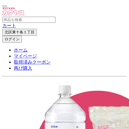
カート
北区東十条１丁目
ログイン
ホーム
マイページ
取得済みクーポン
再び購入