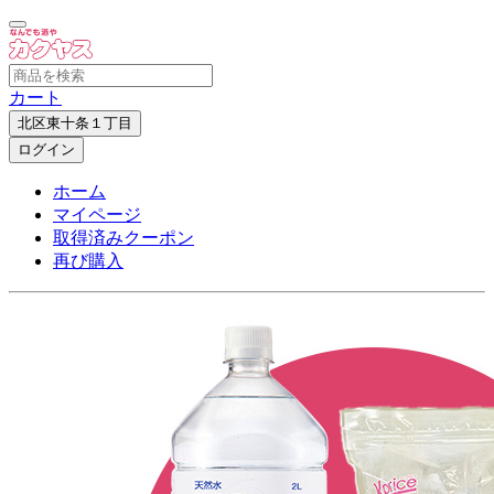
カート
北区東十条１丁目
ログイン
ホーム
マイページ
取得済みクーポン
再び購入