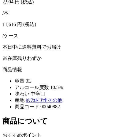
2,904
円
(税込)
/本
11,616
円
(税込)
/ケース
本日中に送料無料でお届け
※在庫残りわずか
商品情報
容量
3L
アルコール度数
10.5%
味わい
中辛口
産地
ｶﾘﾌｫﾙﾆｱ州その他
商品コード
00040882
商品について
おすすめポイント