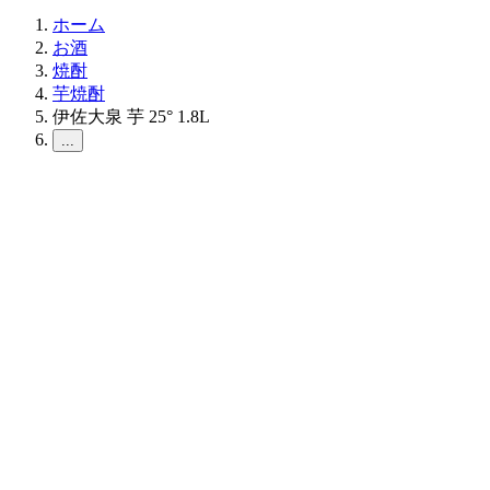
ホーム
お酒
焼酎
芋焼酎
伊佐大泉 芋 25° 1.8L
...