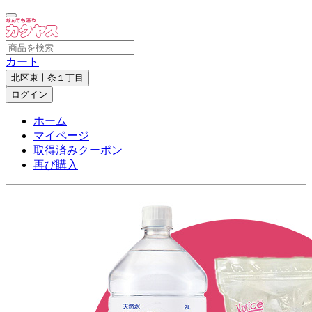
カート
北区東十条１丁目
ログイン
ホーム
マイページ
取得済みクーポン
再び購入