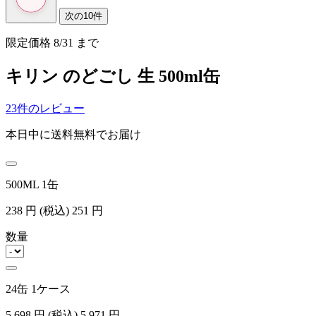
次の10件
限定価格
8/31
まで
キリン のどごし 生 500ml缶
23件のレビュー
本日中に送料無料でお届け
500ML 1缶
238
円
(税込)
251
円
数量
24缶 1ケース
5,698
円
(税込)
5,971
円