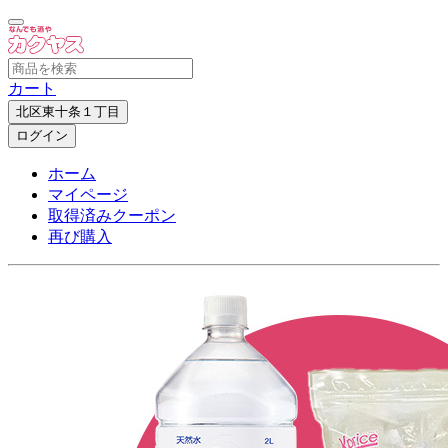
カート
北区東十条１丁目
ログイン
ホーム
マイページ
取得済みクーポン
再び購入