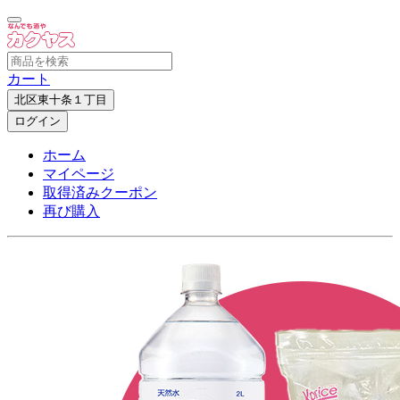
カート
北区東十条１丁目
ログイン
ホーム
マイページ
取得済みクーポン
再び購入