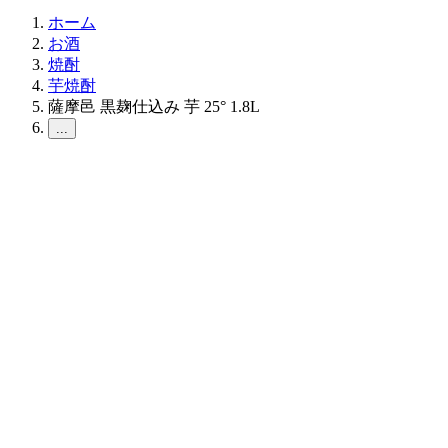
ホーム
お酒
焼酎
芋焼酎
薩摩邑 黒麹仕込み 芋 25° 1.8L
...