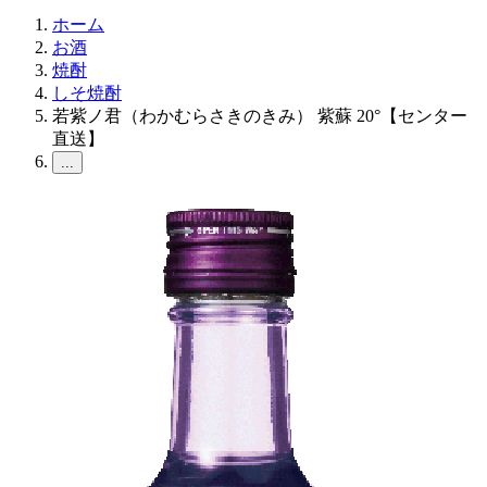
ホーム
お酒
焼酎
しそ焼酎
若紫ノ君（わかむらさきのきみ） 紫蘇 20°【センター
直送】
...