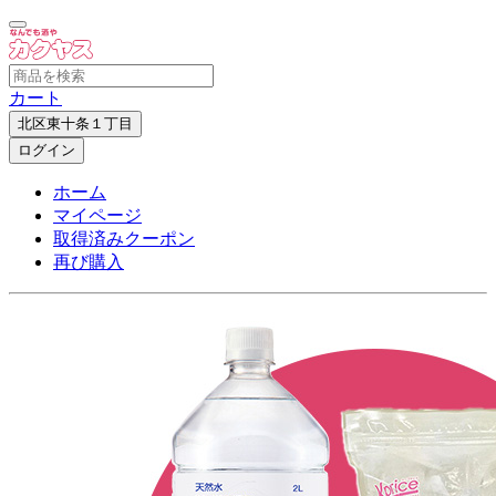
カート
北区東十条１丁目
ログイン
ホーム
マイページ
取得済みクーポン
再び購入