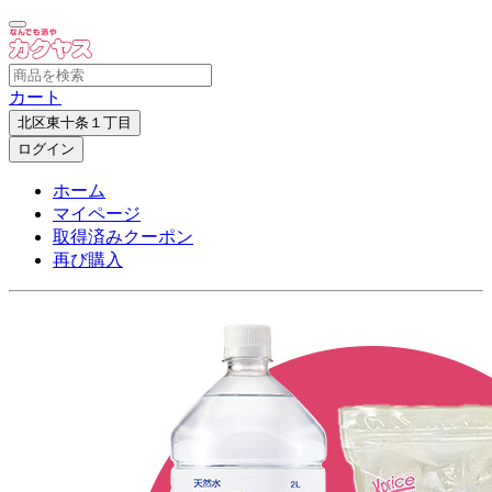
カート
北区東十条１丁目
ログイン
ホーム
マイページ
取得済みクーポン
再び購入