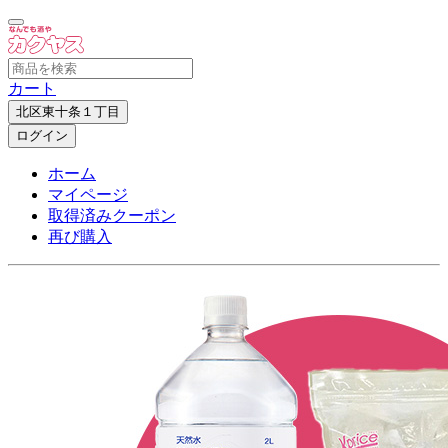
カート
北区東十条１丁目
ログイン
ホーム
マイページ
取得済みクーポン
再び購入