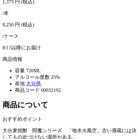
1,375
円
(税込)
/本
8,250
円
(税込)
/ケース
8/11以降にお届け
商品情報
容量
720ML
アルコール度数
25%
産地
大分県
商品コード
00032192
商品について
おすすめポイント
大分麦焼酎 閻魔シリーズ 「地水火風空」古い酒蔵には決
して人の近づけない場所がある。