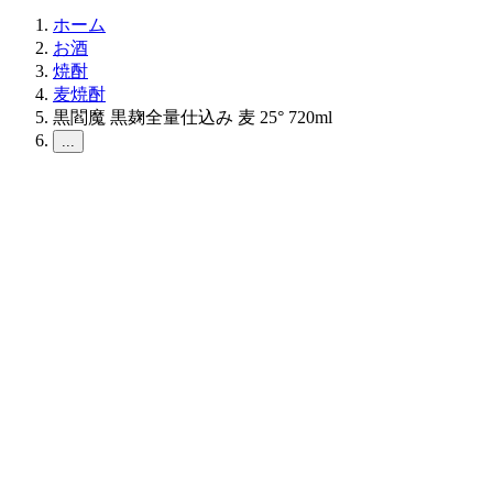
ホーム
お酒
焼酎
麦焼酎
黒閻魔 黒麹全量仕込み 麦 25° 720ml
...