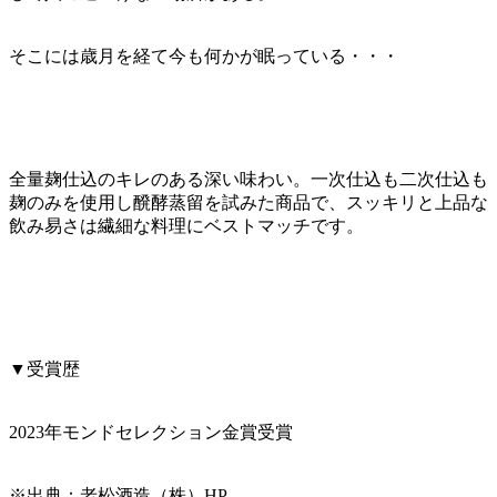
そこには歳月を経て今も何かが眠っている・・・
全量麹仕込のキレのある深い味わい。一次仕込も二次仕込も
麹のみを使用し醗酵蒸留を試みた商品で、スッキリと上品な
飲み易さは繊細な料理にベストマッチです。
▼受賞歴
2023年モンドセレクション金賞受賞
※出典：老松酒造（株）HP