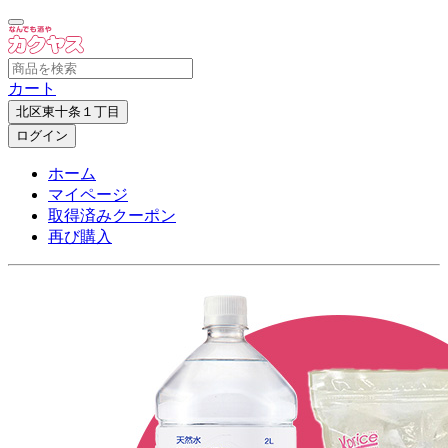
カート
北区東十条１丁目
ログイン
ホーム
マイページ
取得済みクーポン
再び購入