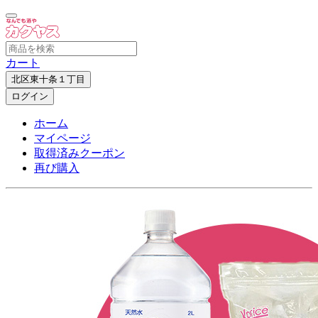
カート
北区東十条１丁目
ログイン
ホーム
マイページ
取得済みクーポン
再び購入