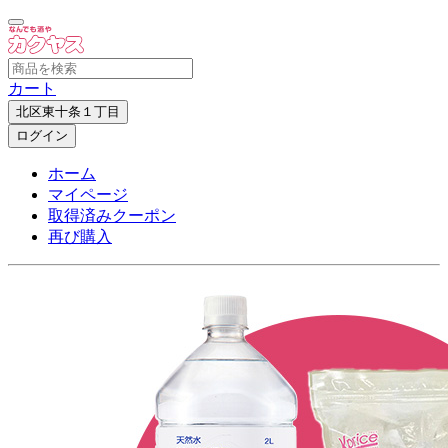
カート
北区東十条１丁目
ログイン
ホーム
マイページ
取得済みクーポン
再び購入