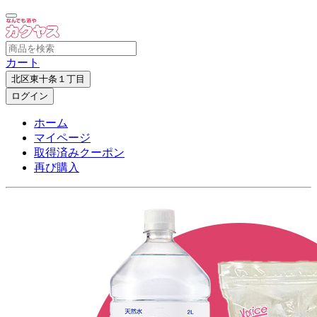
カート
北区東十条１丁目
ログイン
ホーム
マイページ
取得済みクーポン
再び購入