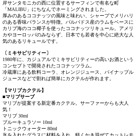
岸サンタモニカの西に位置するサーフィンで有名な町
「MALIBU」にちなんでネーミングされました。
厚みのあるココナッツの風味と味わい、シャープでメリハリ
のある香味バランスが特徴。バルバドス産のラムをベースに
カリブ海のココ椰子を使ったココナッツリキュール。アメリ
カやヨーロッパのみならず、日本でも若者を中心に絶大な人
気のあるリキュールです。
〔ミキサビリティー〕
1980年に、カジュアルでミキサビリティーの高いお酒という
コンセプトで開発されたココナッツラム。
冷蔵庫にある飲料コーラ、オレンジジュース、パイナップル
ジュースなどで割れば簡単にカクテルが作れます。
【マリブカクテル】
■マリブサーブ
マリブが提案する新定番カクテル。サーファーからも大人
気！
マリブ 30ml
ブルーキュラソー 10ml
トニックウォーター 80ml
氷を入れたグラスに材料を入れ、軽くかき混ぜてカットレモ