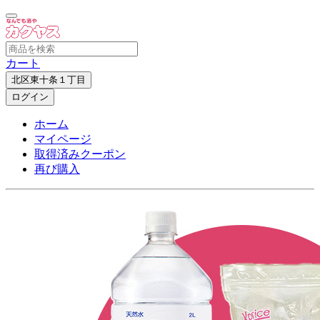
カート
北区東十条１丁目
ログイン
ホーム
マイページ
取得済みクーポン
再び購入