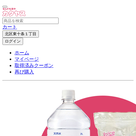
カート
北区東十条１丁目
ログイン
ホーム
マイページ
取得済みクーポン
再び購入