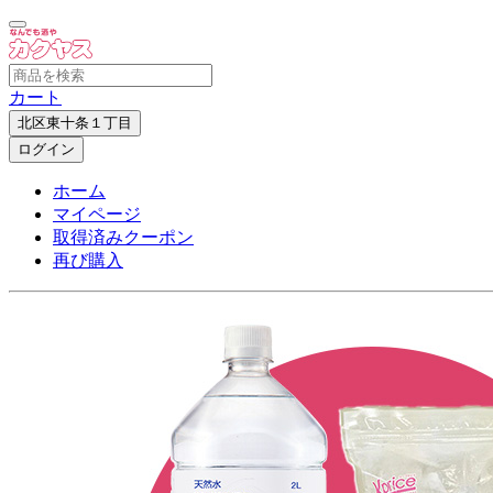
カート
北区東十条１丁目
ログイン
ホーム
マイページ
取得済みクーポン
再び購入