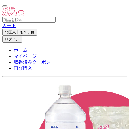
カート
北区東十条１丁目
ログイン
ホーム
マイページ
取得済みクーポン
再び購入