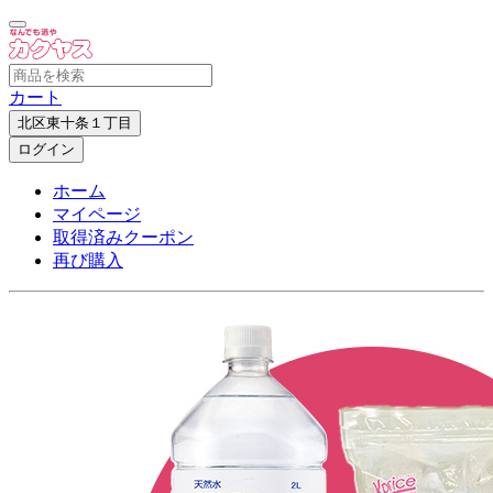
カート
北区東十条１丁目
ログイン
ホーム
マイページ
取得済みクーポン
再び購入