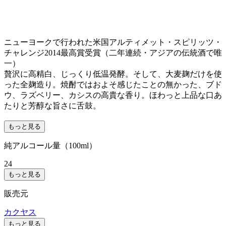
ニューヨークで行われた米国アルティメット・スピリッツ・
チャレンジ2014最高賞受賞（二年連続・アジアの伝統酒で唯
一）
贅沢に高精白、じっくり低温発酵。そして、大麦麹だけを使
った全麹造り。焼酎ではおよそ感じたことの無かった、ブド
ウ、ラズベリー、カシスの高貴な香り。ほわっと上品な口あ
たりと芳醇な旨さに舌鼓。
もっと見る
純アルコール量（100ml）
24
もっと見る
販売元
カクヤス
もっと見る