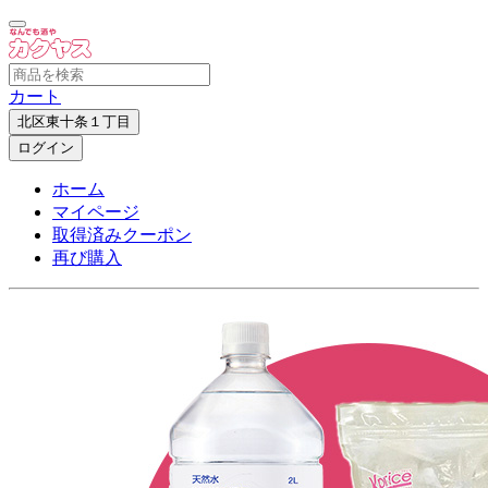
カート
北区東十条１丁目
ログイン
ホーム
マイページ
取得済みクーポン
再び購入