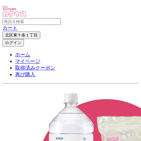
カート
北区東十条１丁目
ログイン
ホーム
マイページ
取得済みクーポン
再び購入