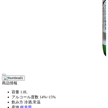
商品情報
容量
1.8L
アルコール度数
14%~15%
飲み方
冷酒,常温
産地
岐阜県