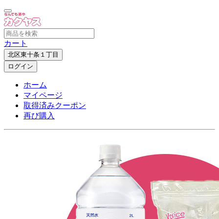
カート
北区東十条１丁目
ログイン
ホーム
マイページ
取得済みクーポン
再び購入