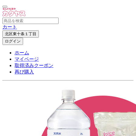
カート
北区東十条１丁目
ログイン
ホーム
マイページ
取得済みクーポン
再び購入