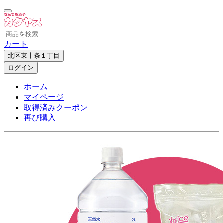
カート
北区東十条１丁目
ログイン
ホーム
マイページ
取得済みクーポン
再び購入