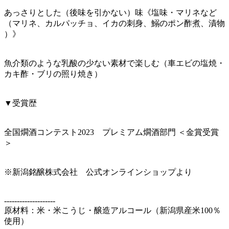
あっさりとした（後味を引かない）味《塩味・マリネなど
（マリネ、カルパッチョ、イカの刺身、鰯のポン酢煮、漬物
）》
魚介類のような乳酸の少ない素材で楽しむ（車エビの塩焼・
カキ酢・ブリの照り焼き）
▼受賞歴
全国燗酒コンテスト2023 プレミアム燗酒部門 ＜金賞受賞
＞
※新潟銘醸株式会社 公式オンラインショップより
--------------------
原材料：米・米こうじ・醸造アルコール（新潟県産米100％
使用）