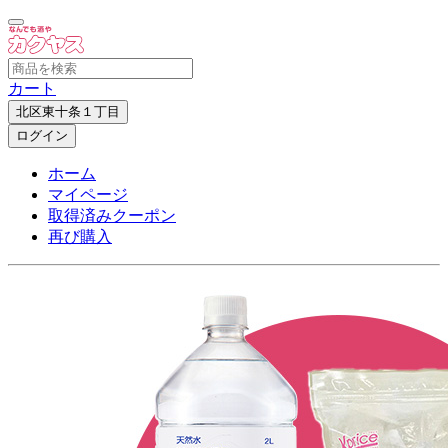
カート
北区東十条１丁目
ログイン
ホーム
マイページ
取得済みクーポン
再び購入