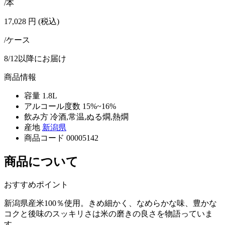
/本
17,028
円
(税込)
/ケース
8/12以降にお届け
商品情報
容量
1.8L
アルコール度数
15%~16%
飲み方
冷酒,常温,ぬる燗,熱燗
産地
新潟県
商品コード
00005142
商品について
おすすめポイント
新潟県産米100％使用。きめ細かく、なめらかな味、豊かな
コクと後味のスッキリさは米の磨きの良さを物語っていま
す。