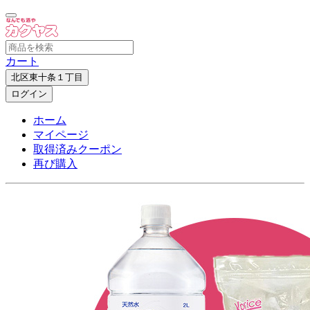
カート
北区東十条１丁目
ログイン
ホーム
マイページ
取得済みクーポン
再び購入