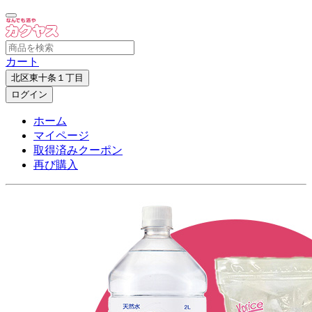
カート
北区東十条１丁目
ログイン
ホーム
マイページ
取得済みクーポン
再び購入