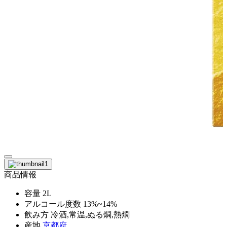
商品情報
容量
2L
アルコール度数
13%~14%
飲み方
冷酒,常温,ぬる燗,熱燗
産地
京都府