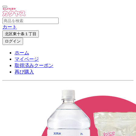
カート
北区東十条１丁目
ログイン
ホーム
マイページ
取得済みクーポン
再び購入