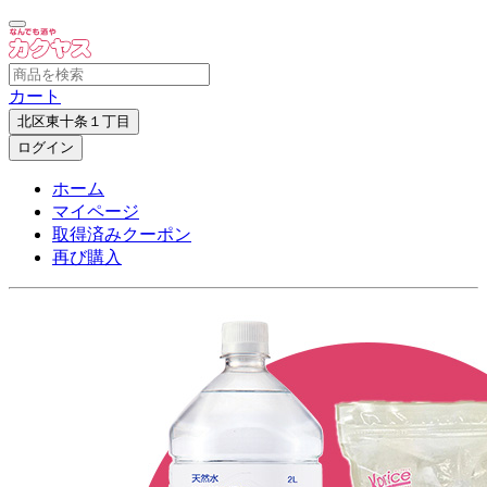
カート
北区東十条１丁目
ログイン
ホーム
マイページ
取得済みクーポン
再び購入