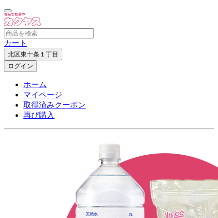
カート
北区東十条１丁目
ログイン
ホーム
マイページ
取得済みクーポン
再び購入