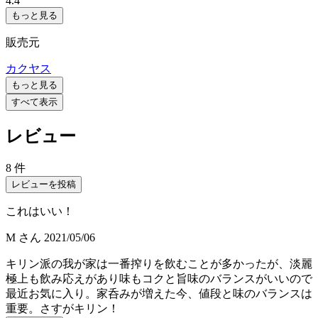
4.4
もっと見る
販売元
カクヤス
もっと見る
すべて表示
レビュー
8 件
レビューを投稿
これはいい！
M
さん
2021/05/06
キリン派の我が家は一番搾りを飲むことが多かったが、淡麗
極上も飲み応えがあり味もコクと旨味のバランスがいいので
最近お気に入り。家呑みが増えた今、値段と味のバランスは
重要。さすがキリン！