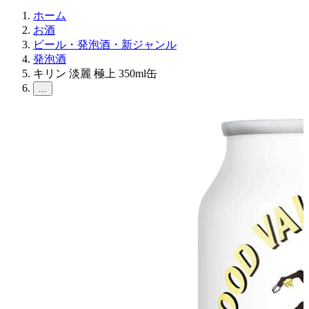
ホーム
お酒
ビール・発泡酒・新ジャンル
発泡酒
キリン 淡麗 極上 350ml缶
...