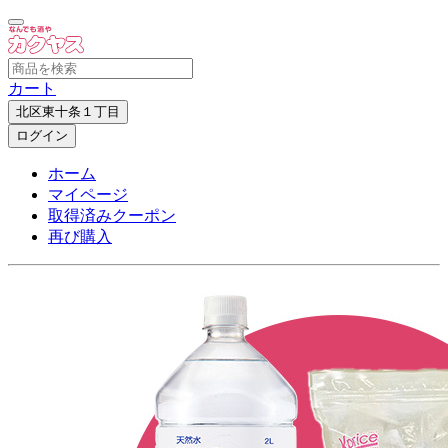
カート
北区東十条１丁目
ログイン
ホーム
マイページ
取得済みクーポン
再び購入