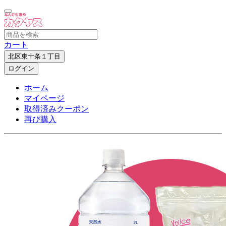
カート
北区東十条１丁目
ログイン
ホーム
マイページ
取得済みクーポン
再び購入