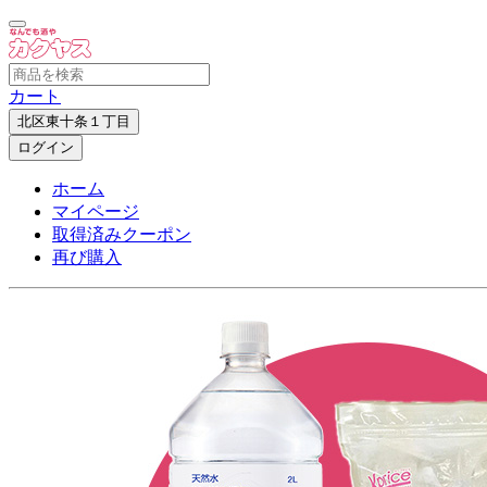
カート
北区東十条１丁目
ログイン
ホーム
マイページ
取得済みクーポン
再び購入