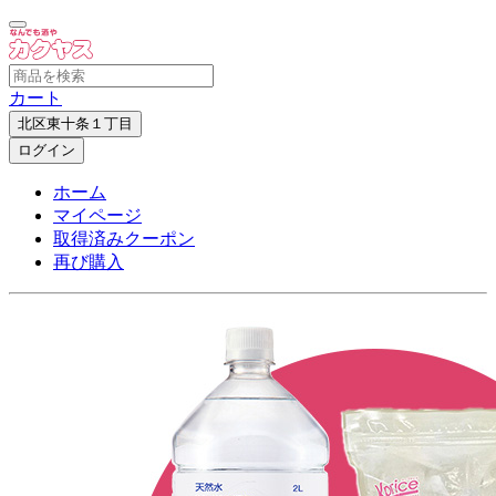
カート
北区東十条１丁目
ログイン
ホーム
マイページ
取得済みクーポン
再び購入