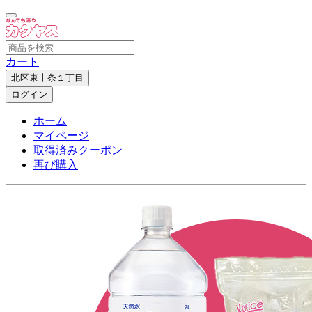
カート
北区東十条１丁目
ログイン
ホーム
マイページ
取得済みクーポン
再び購入