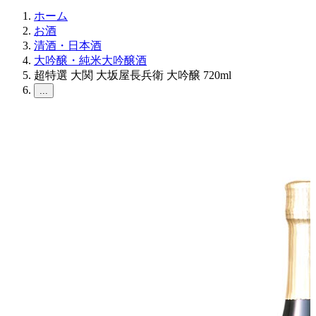
ホーム
お酒
清酒・日本酒
大吟醸・純米大吟醸酒
超特選 大関 大坂屋長兵衛 大吟醸 720ml
...