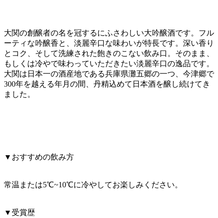
大関の創醸者の名を冠するにふさわしい大吟醸酒です。フル
ーティな吟醸香と、淡麗辛口な味わいが特長です。深い香り
とコク、そして洗練された飽きのこない飲み口。そのまま、
もしくは冷やで味わっていただきたい淡麗辛口の逸品です。
大関は日本一の酒産地である兵庫県灘五郷の一つ、今津郷で
300年を越える年月の間、丹精込めて日本酒を醸し続けてき
ました。
▼おすすめの飲み方
常温または5℃~10℃に冷やしてお楽しみください。
▼受賞歴