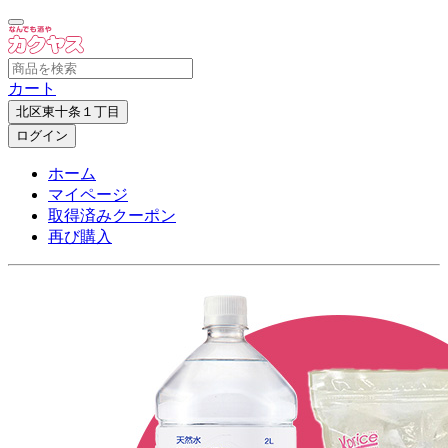
カート
北区東十条１丁目
ログイン
ホーム
マイページ
取得済みクーポン
再び購入