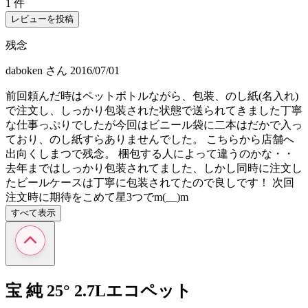
1 件
レビューを投稿
残念
daboken
さん
2016/07/01
前回頼んだ時はペットボトルながら、包装、のし紙(名入れ)
で注文し、しっかり包装された状態で送られてきました丁寧
な仕事っぷりでしたが今回はビニール袋に二本はだかで入っ
ており、のし紙すらありませんでした。 こちらから店舗へ
出向くしまつで残念。 梱包する人によって違うのかな・・
去年まではしっかり包装されてました、しかし同時に注文し
たビールケースは丁寧に包装されてたので良しです！ 次回
注文時に期待をこめて星3つでm(__)m
すべて表示
宝 純 25° 2.7Lエコペット