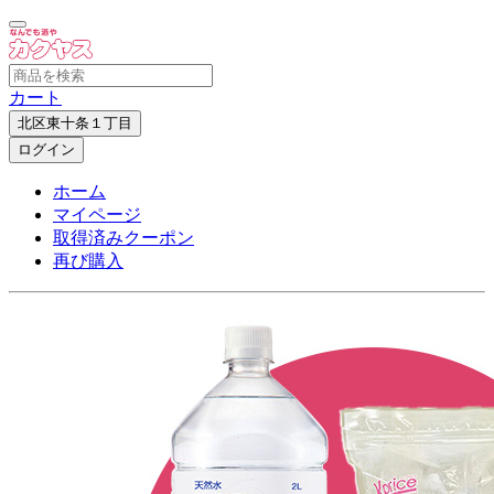
カート
北区東十条１丁目
ログイン
ホーム
マイページ
取得済みクーポン
再び購入