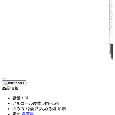
商品情報
容量
1.8L
アルコール度数
14%~15%
飲み方
冷酒,常温,ぬる燗,熱燗
産地
兵庫県