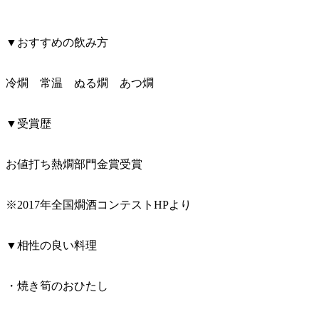
▼おすすめの飲み方
冷燗 常温 ぬる燗 あつ燗
▼受賞歴
お値打ち熱燗部門金賞受賞
※2017年全国燗酒コンテストHPより
▼相性の良い料理
・焼き筍のおひたし