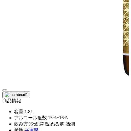
商品情報
容量
1.8L
アルコール度数
15%~16%
飲み方
冷酒,常温,ぬる燗,熱燗
産地
兵庫県