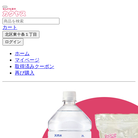
カート
北区東十条１丁目
ログイン
ホーム
マイページ
取得済みクーポン
再び購入