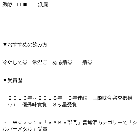
濃醇 □□■□□ 淡麗
▼おすすめの飲み方
冷やして◎ 常温〇 ぬる燗◎ 上燗◎
▼受賞歴
・２０１６年～２０１８年 ３年連続 国際味覚審査機構ｉ
ＴＱｉ 優秀味覚賞 ３ッ星受賞
・ＩＷＣ２０１９「ＳＡＫＥ部門」普通酒カテゴリーで「シ
ルバーメダル」受賞